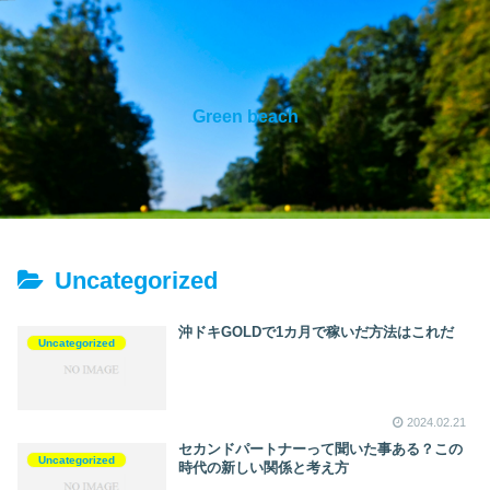
Green beach
Uncategorized
沖ドキGOLDで1カ月で稼いだ方法はこれだ
Uncategorized
2024.02.21
セカンドパートナーって聞いた事ある？この
Uncategorized
時代の新しい関係と考え方